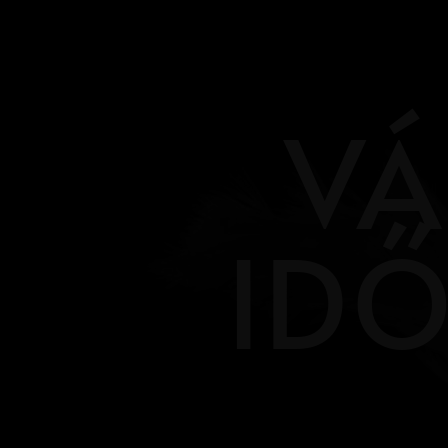
VÁ
ID