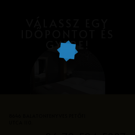
VÁLASSZ EGY
IDŐPONTOT ÉS
GYERE!
8646 BALATONFENYVES PETŐFI
UTCA 110.