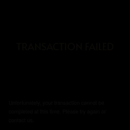
TRANSACTION FAILED
KEZDŐLAP
FÖLDSZINTI APARTMAN
EMELETI APARTMAN
KERTI MEDENCE, GRILL
Unfortunately, your transaction cannot be
KAPCSOLAT
completed at this time. Please try again or
contact us.